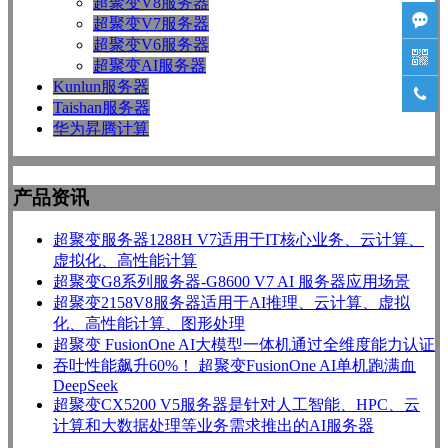
超聚变V8服务器

超聚变V7服务器
超聚变V6服务器

超聚变AI服务器
Kunlun服务器

Taishan服务器
华为昇腾计算
产品资讯
超聚变服务器1288H V7适用于IT核心业务、云计算、
虚拟化、高性能计算
超聚变G8系列服务器-G8600 V7 AI 服务器应用场景
超聚变2158V8服务器适用于AI推理、云计算、虚拟
化、高性能计算、图形处理
超聚变 FusionOne AI大模型一体机通过全维度能力认证
吞吐性能飙升60%！ 超聚变FusionOne AI单机跑满血
DeepSeek
超聚变CX5200 V5服务器是针对人工智能、HPC、云
计算和大数据处理等业务需求推出的AI服务器